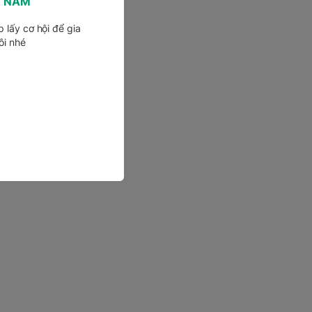
T NAM
 lấy cơ hội để gia
ôi nhé