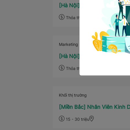
[Hà Nội] Nhân viên Kế toán 
Thỏa thuận
Hà Nội
Marketing
[Hà Nội] Chuyên viên Mua 
Thỏa thuận
Hà Nội
Khối thị trường
[Miền Bắc] Nhân Viên Kinh 
15 - 30 triệu