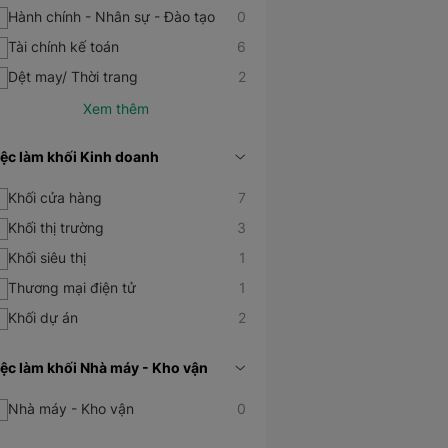
Hành chính - Nhân sự - Đào tạo
0
Tài chính kế toán
6
Dệt may/ Thời trang
2
iệc làm khối Kinh doanh
Khối cửa hàng
7
Khối thị trường
3
Khối siêu thị
1
Thương mại điện tử
1
Khối dự án
2
iệc làm khối Nhà máy - Kho vận
Nhà máy - Kho vận
0