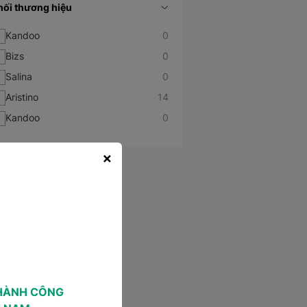
hối thương hiệu
Kandoo
0
Bizs
0
Salina
0
Aristino
14
Kandoo
0
×
HÀNH CÔNG