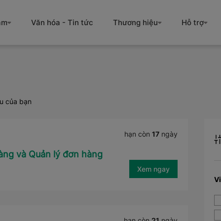
àm
Văn hóa - Tin tức
Thương hiệu
Hỗ trợ
ầu của bạn
hạn còn
17
ngày
àng và Quản lý đơn hàng
Xem ngay
V
hạn còn
21
ngày