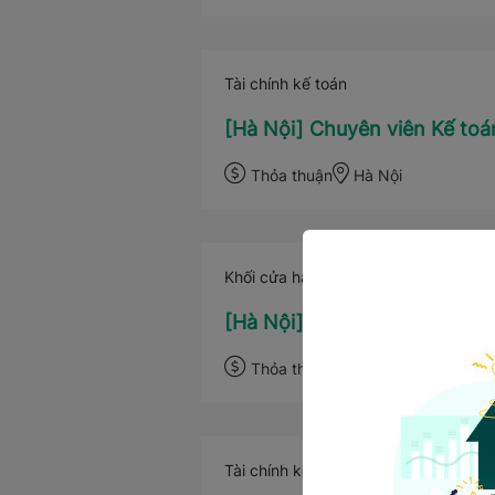
Tài chính kế toán
[Hà Nội] Chuyên viên Kế to
Thỏa thuận
Hà Nội
Khối cửa hàng
[Hà Nội] Cửa hàng trưởng t
Thỏa thuận
Hà Nội
Tài chính kế toán