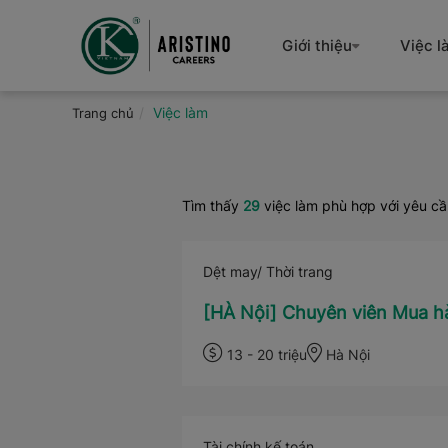
Nhảy
đến
Giới thiệu
Việc l
nội
dung
Việc làm
Trang chủ
Tìm thấy
29
việc làm phù hợp với yêu c
Dệt may/ Thời trang
[HÀ Nội] Chuyên viên Mua h
13 - 20 triệu
Hà Nội
Tài chính kế toán