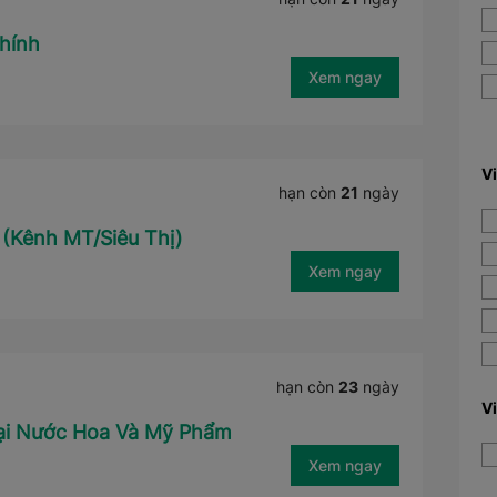
hính
Xem ngay
V
hạn còn
21
ngày
 (Kênh MT/Siêu Thị)
Xem ngay
hạn còn
23
ngày
V
Mại Nước Hoa Và Mỹ Phẩm
Xem ngay