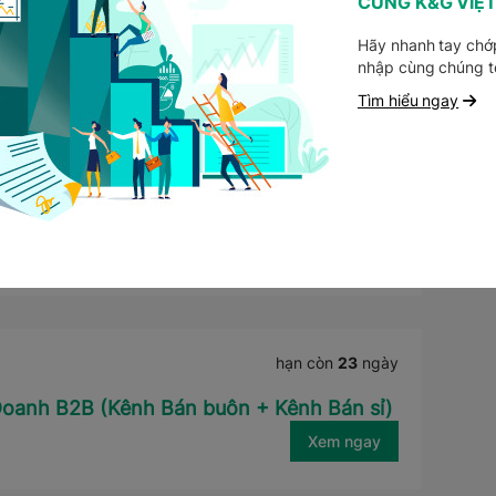
CÙNG K&G VIỆ
Kiểm kê
Hãy nhanh tay chớp
Xem ngay
nhập cùng chúng t
Tìm hiểu ngay
hạn còn
23
ngày
hàng & Cung ứng hàng hóa Mỹ phẩm
Xem ngay
hạn còn
23
ngày
Doanh B2B (Kênh Bán buôn + Kênh Bán sỉ)
Xem ngay