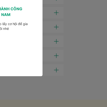
HÀNH CÔNG
T NAM
 lấy cơ hội để gia
ôi nhé