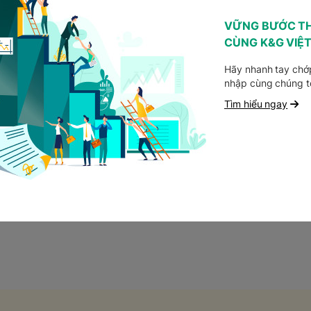
VỮNG BƯỚC T
yên ngành của tôi?
CÙNG K&G VIỆ
Hãy nhanh tay chớp
công việc?
nhập cùng chúng t
Tìm hiểu ngay
 bằng cách nào?
i gia nhập công ty?
làm mới nhất của K&G Việt Nam?