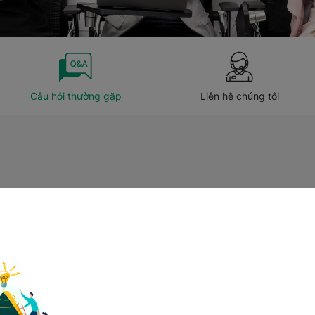
Câu hỏi thường gặp
Liên hệ chúng tôi
Những câu hỏi thường gặp
Việt Nam?
heo gì?