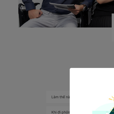
Làm thế nào để ứng tuyển vào K&G 
Khi đi phỏng vấn, tôi cần phải mang t