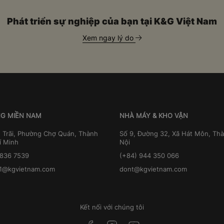
Phát triển sự nghiệp của bạn tại K&G Việt Nam
Xem ngay lý do
G MIỀN NAM
NHÀ MÁY & KHO VẬN
 Trãi, Phường Chợ Quán, Thành
Số 9, Đường 32, Xã Hát Môn, Th
í Minh
Nội
3836 7539
(+84) 944 350 066
1@kgvietnam.com
dont@kgvietnam.com
Kết nối với chúng tôi