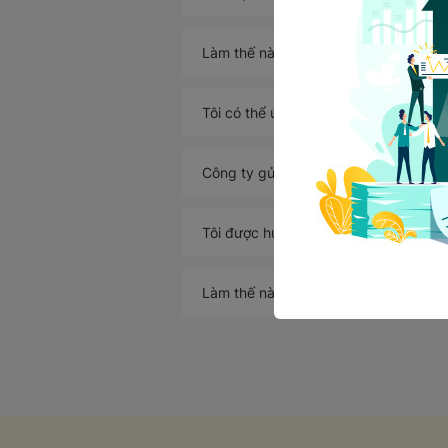
Làm thế nào để tìm việc làm theo chu
Tôi có thể ứng tuyển bao nhiêu vị trí 
Công ty gửi thông tin lịch phỏng vấn
Tôi được hưởng những Quyền lợi gì kh
Làm thế nào để nhận thông tin việc 