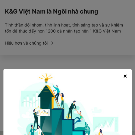
K&G Việt Nam là Ngôi nhà chung
Tinh thần đội nhóm, tính linh hoạt, tính sáng tạo và sự khiêm
tốn đã thúc đẩy hơn 1200 cá nhân tạo nên 1 K&G Việt Nam
Hiểu hơn về chúng tôi
×
Bên trong chúng tôi
Nhân sự của chúng tôi trẻ trung, hiện đại, năng động, có động
lực và đam mê với thời trang với những điều khác biệt để đóng
góp. Họ luôn hết mình với công việc, cuộc sống, luôn sáng tạo,
chuyên nghiệp và chủ động, không ngừng nghỉ.