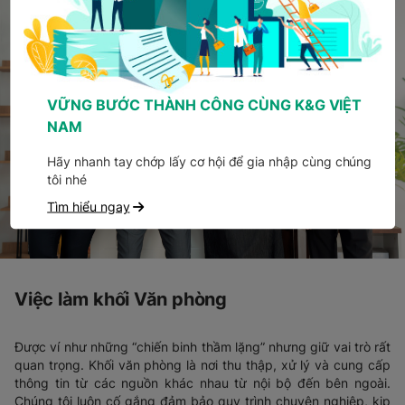
VỮNG BƯỚC THÀNH CÔNG CÙNG K&G VIỆT
NAM
Hãy nhanh tay chớp lấy cơ hội để gia nhập cùng chúng
tôi nhé
Tìm hiểu ngay
Việc làm khối Văn phòng
Được ví như những “chiến binh thầm lặng” nhưng giữ vai trò rất
quan trọng. Khối văn phòng là nơi thu thập, xử lý và cung cấp
thông tin từ các nguồn khác nhau từ nội bộ đến bên ngoài.
Chúng tôi luôn cố gắng đảm bảo quy trình chuyên nghiệp, kịp