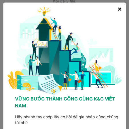
(tối đa 3 file)
×
Tải CV có mẫu
*
Bạn biết tin tuyển dụng qua kênh nào?
Fanpage công ty
Facebook cán bộ tuyển
dụng
TopCV
Vietnamwork
Vieclam24h
Careerbuilder
VỮNG BƯỚC THÀNH CÔNG CÙNG K&G VIỆT
Linkedin công ty
Khác (Google...)
NAM
Hãy nhanh tay chớp lấy cơ hội để gia nhập cùng chúng
Ứng tuyển ngay
tôi nhé