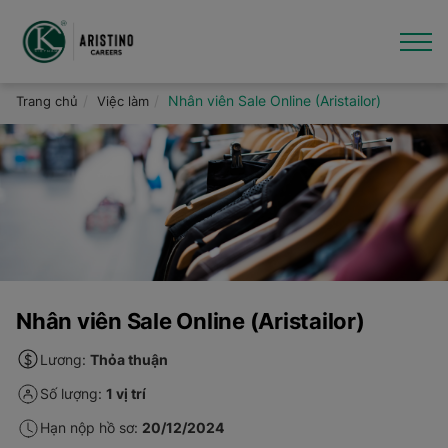
Nhảy
đến
nội
dung
Giới thiệu
Nhân viên Sale Online (Aristailor)
Trang chủ
Việc làm
Việc làm
Văn hóa - Tin tức
Thương hiệu
Hỗ trợ
Nhân viên Sale Online (Aristailor)
Lương:
Thỏa thuận
Số lượng:
1 vị trí
Hạn nộp hồ sơ:
20/12/2024