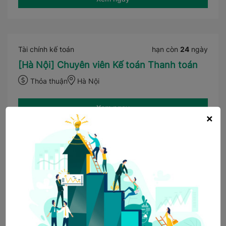
Tài chính kế toán
hạn còn
24
ngày
[Hà Nội] Chuyên viên Kế toán Thanh toán
Thỏa thuận
Hà Nội
Xem ngay
×
Khối cửa hàng
hạn còn
24
ngày
[Hà Nội] Cửa hàng trưởng thời trang nam
ARISTINO
Thỏa thuận
Hà Nội