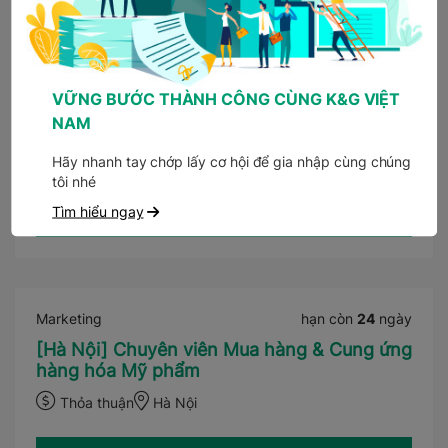
Xem ngay
VỮNG BƯỚC THÀNH CÔNG CÙNG K&G VIỆT
Tài chính kế toán
hạn còn
24
ngày
NAM
[Hà Nội] Nhân viên Kế toán Kiểm kê
Hãy nhanh tay chớp lấy cơ hội để gia nhập cùng chúng
Thỏa thuận
Hà Nội
tôi nhé
Tìm hiểu ngay
Xem ngay
Marketing
hạn còn
24
ngày
[Hà Nội] Chuyên viên Mua hàng & Cung ứng
hàng hóa Mỹ phẩm
Thỏa thuận
Hà Nội