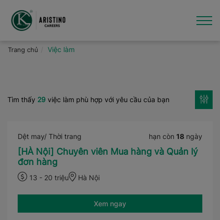
Nhảy
đến
nội
dung
Giới thiệu
Việc làm
Trang chủ
Việc làm
Văn hóa - Tin tức
Tìm thấy
29
việc làm phù hợp với yêu cầu của bạn
Thương hiệu
Dệt may/ Thời trang
hạn còn
18
ngày
Hỗ trợ
[HÀ Nội] Chuyên viên Mua hàng và Quản lý
đơn hàng
13 - 20 triệu
Hà Nội
Xem ngay