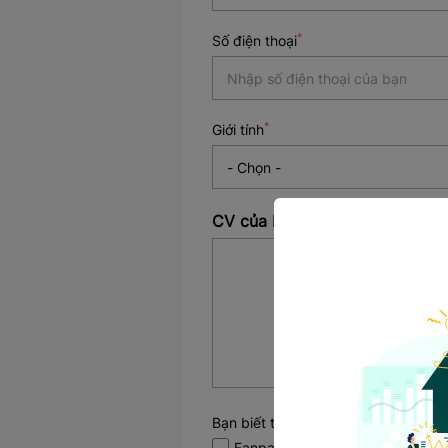
*
Số điện thoại
*
Giới tính
CV của bạn
Click hoặc kéo file v
(tối đa 3
Bạn biết tin tuyển dụng qua kênh n
Fanpage công ty