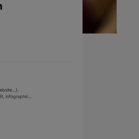
m
site...).
t, infographic...