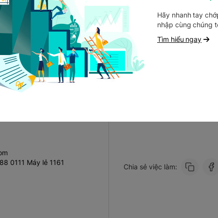
Careerbuilder
Linkedin công ty
Hãy nhanh tay chớp
nhanh tại đây
nhập cùng chúng t
Tìm hiểu ngay
Ứng tuyển ngay
com
88 0111 Máy lẻ 1161
Chia sẻ việc làm: