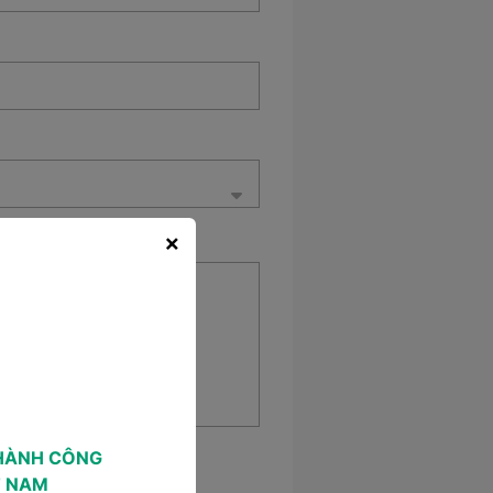
×
V có mẫu
HÀNH CÔNG
T NAM
Vietnamwork