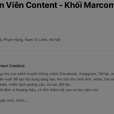
n Viên Content - Khối Marco
Đà, Phạm Hùng, Nam Từ Liêm, Hà Nội
ntent Creation):
 cho các kênh truyền thông chính (Facebook, Instagram, TikTok, web
ản xuất để tạo nội dung sáng tạo, thu hút như hình ảnh, video, bài viế
kiện, chiến dịch quảng cáo, và các đối tác.
i định vị thương hiệu, có tính thẩm mỹ cao và tạo cảm xúc.
ruyền hình, OOH,….