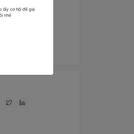
Khác (Google...)
 lấy cơ hội để gia
ôi nhé