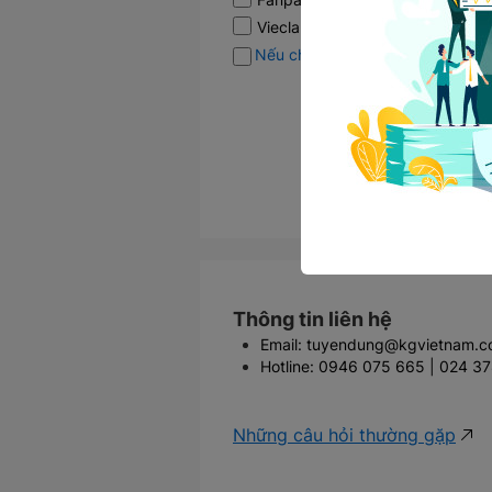
Vieclam24h
Nếu chưa có CV, bạn có thể tạo 
Thông tin liên hệ
Email: tuyendung@kgvietnam.
Hotline: 0946 075 665 | 024 37
Những câu hỏi thường gặp