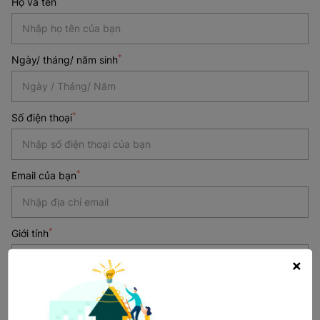
Họ và tên
*
Ngày/ tháng/ năm sinh
Date
*
Số điện thoại
*
*
Email của bạn
*
Giới tính
×
*
Địa điểm làm việc mong muốn
Chọn địa điểm