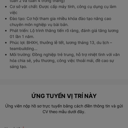
tuần 2 và tuần 4 trong tháng)
Cơ sở vật chất: Được cấp máy tính, công cụ dụng cụ làm
việc
Đào tạo: Cơ hội tham gia nhiều khóa đào tạo nâng cao
chuyên môn nghiệp vụ bài bản.
Phát triển: Lộ trình thăng tiến rõ ràng, đánh giá tăng lương
01 lần 1 năm.
Phúc lợi: BHXH, thưởng lễ tết, lương tháng 13, du lịch –
teambuilding...
Môi trường: Đồng nghiệp trẻ trung, hỗ trợ nhiệt tình với văn
hóa chia sẻ, yêu thương, công việc thoải mái, đề cao sự
sáng tạo.
ỨNG TUYỂN VỊ TRÍ NÀY
Ứng viên nộp hồ sơ trực tuyến bằng cách điền thông tin và gửi
CV theo mẫu dưới đây.
*