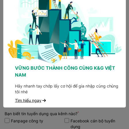
CV của bạn
Click hoặc kéo file vào đây để tải lên CV
(tối đa 3 file)
VỮNG BƯỚC THÀNH CÔNG CÙNG K&G VIỆT
NAM
Hãy nhanh tay chớp lấy cơ hội để gia nhập cùng chúng
Tải CV có mẫu
tôi nhé
Tìm hiểu ngay
*
Bạn biết tin tuyển dụng qua kênh nào?
Fanpage công ty
Facebook cán bộ tuyển
dụng