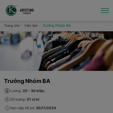
Nhảy
đến
nội
dung
Giới thiệu
Trưởng Nhóm BA
Trang chủ
Việc làm
Việc làm
Văn hóa - Tin tức
Thương hiệu
Hỗ trợ
Trưởng Nhóm BA
Lương:
20 - 30 triệu
Số lượng:
01 vị trí
Hạn nộp hồ sơ:
30/11/2024