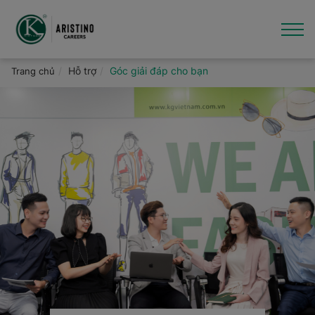
Nhảy
đến
nội
dung
Giới thiệu
Hỗ trợ
Góc giải đáp cho bạn
Trang chủ
Việc làm
Văn hóa - Tin tức
Thương hiệu
Hỗ trợ