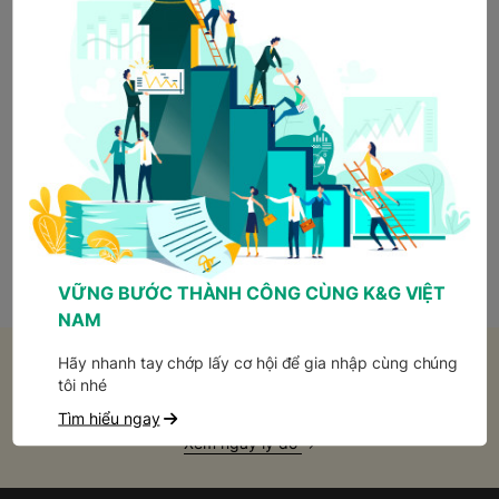
Công ty gửi thông tin lịch phỏng vấn bằng cách nào?
Tôi được hưởng những Quyền lợi gì khi gia nhập công
ty?
Làm thế nào để nhận thông tin việc làm mới nhất của
K&G Việt Nam?
VỮNG BƯỚC THÀNH CÔNG CÙNG K&G VIỆT
NAM
Hãy nhanh tay chớp lấy cơ hội để gia nhập cùng chúng
Phát triển sự nghiệp của bạn tại K&G Việt
tôi nhé
Nam
Tìm hiểu ngay
Xem ngay lý do