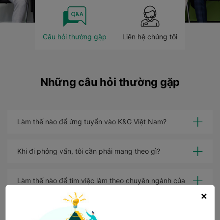
Câu hỏi thường gặp
Liên hệ chúng tôi
Những câu hỏi thường gặp
Làm thế nào để ứng tuyển vào K&G Việt Nam?
Khi đi phỏng vấn, tôi cần phải mang theo gì?
Làm thế nào để tìm việc làm theo chuyên ngành của
tôi?
×
Tôi có thể ứng tuyển bao nhiêu vị trí công việc?