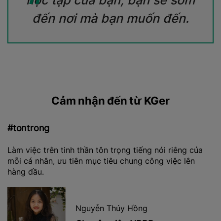
“
đến nơi mà bạn muốn đến.
Cảm nhận đến từ KGer
#teamwork
n tôn trọng tiếng nói riêng của
Ở đây được phát triển t
mục tiêu chung công việc lên
kỹ năng mềm – văn hóa l
cùng nhau tiến bộ.
yễn Thúy Hồng
Đoàn 