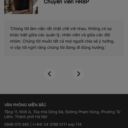
yên viên HRBP
Chuyê
t chặt chẽ với nhau. Không có sự
Đồng hành 05 năm cùng K
n lý, nhân viên và giữa các đội
một cô sinh viên mới ra t
tất cả mọi người chia sẻ ý tưởng,
trường tuyệt vời đề đồng
húng tôi đang đi đúng hướng.'
tạo mọi điều kiện để phát 
mong muốn được thành 
VĂN PHÒNG MIỀN BẮC
Tầng 11, Khối A, Tòa nhà Sông Đà, Đường Phạm Hùng, Phường Từ
Liêm, Thành phố Hà Nội
0946 075 665 | (+84) 24 3788 0111 exp 114