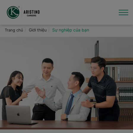
Nhảy
đến
nội
dung
Giới thiệu
Giới thiệu
Sự nghiệp của bạn
Trang chủ
Việc làm
Văn hóa - Tin tức
Thương hiệu
Hỗ trợ