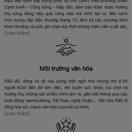
K&G Việt Nam xây dựng phúc lợi cho CBNV theo phương châm
Cạnh tranh – Công bằng – Hấp dẫn, đảm bảo KGer được hưởng
thụ xứng đáng hiệu quả công việc mà mình tạo ra. Bên cạnh
mức lương hấp dẫn, thưởng tháng 13, định kỳ các chương trình
khen thưởng và luôn ghi nhận kịp thời những nhân viên xuất sắc,
[xem thêm]
tạo động lực mạnh mẽ để tiếp tục phấn đấu.
Môi trường văn hóa
K&G đã, đang và sẽ xây dựng một ngôi nhà chung mà ở đó
người KGer đến để làm việc, rèn luyện sức khỏe, vui chơi và
hưởng thụ những sản phẩm mình làm ra, gắn kết thông qua các
hoạt động teambuilding, thể thao, nghệ thuật,… Văn hóa K&G là
tổng hòa sức mạnh văn hóa của mỗi cá nhân.
[xem thêm]