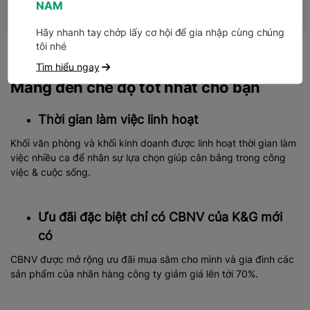
NAM
Hãy nhanh tay chớp lấy cơ hội để gia nhập cùng chúng
tôi nhé
Tìm hiểu ngay
Mang đến chế độ tốt nhất cho bạn
Thời gian làm việc linh hoạt
Khối văn phòng và khối kinh doanh được linh hoạt thời gian làm
việc nhiều ca để nhân sự lựa chọn giúp cân bằng trong công
việc & cuộc sống.
Ưu đãi đặc biệt chỉ có CBNV của K&G mới
có
CBNV được mở rộng ưu đãi mua sắm cho mình và gia đình các
sản phẩm của nhãn hàng công ty giảm giá lên tới 70%.