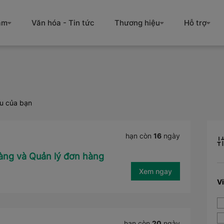
àm
Văn hóa - Tin tức
Thương hiệu
Hỗ trợ
ầu của bạn
hạn còn
16
ngày
àng và Quản lý đơn hàng
Xem ngay
V
hạn còn
20
ngày