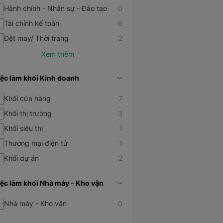
Hành chính - Nhân sự - Đào tạo
0
Tài chính kế toán
6
Dệt may/ Thời trang
2
iệc làm khối Kinh doanh
Khối cửa hàng
7
Khối thị trường
3
Khối siêu thị
1
Thương mại điện tử
1
Khối dự án
2
iệc làm khối Nhà máy - Kho vận
Nhà máy - Kho vận
0