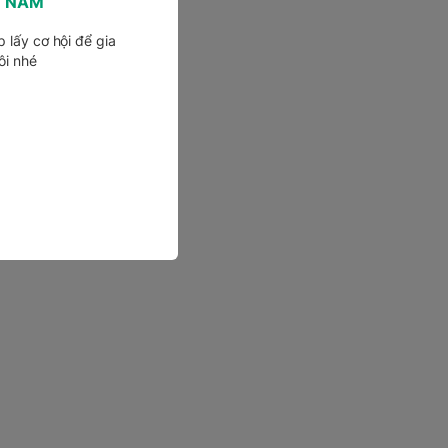
T NAM
 lấy cơ hội để gia
ôi nhé