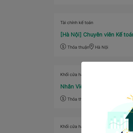
Tài chính kế toán
[Hà Nội] Chuyên viên Kế to
Thỏa thuận
Hà Nội
Khối cửa hàng
Nhân Viên Kinh Doanh B2B (
Thỏa thuận
Đà Nẵng và 5 nơi k
Khối cửa hàng