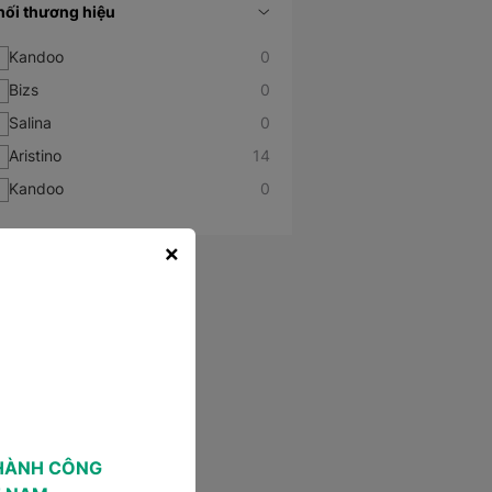
hối thương hiệu
Kandoo
0
Bizs
0
Salina
0
Aristino
14
Kandoo
0
×
HÀNH CÔNG