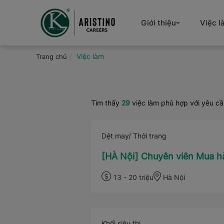
Nhảy
đến
Giới thiệu
Việc l
nội
dung
Việc làm
Trang chủ
Tìm thấy
29
việc làm phù hợp với yêu c
Dệt may/ Thời trang
[HÀ Nội] Chuyên viên Mua h
13 - 20 triệu
Hà Nội
Khối siêu thị