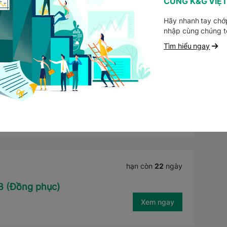
CÙNG K&G VIỆ
g - Showroom Điện Biên Phủ
Hãy nhanh tay chớp
Xem ngay
nhập cùng chúng t
Tìm hiểu ngay
hạn còn
22
ngày
/Sales Leader (Mảng Đồng Phục)
Xem ngay
hạn còn
22
ngày
B (Đồng phục)
Xem ngay