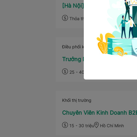
[Hà Nội] Nhân viên Bán hàn
Thỏa thuận
Hà Nội
Điều phối kinh doanh
Trưởng Nhóm Bán Hàng B2B 
25 - 40 triệu
Hồ Chí Minh
Khối thị trường
Chuyên Viên Kinh Doanh B2
15 - 30 triệu
Hồ Chí Minh