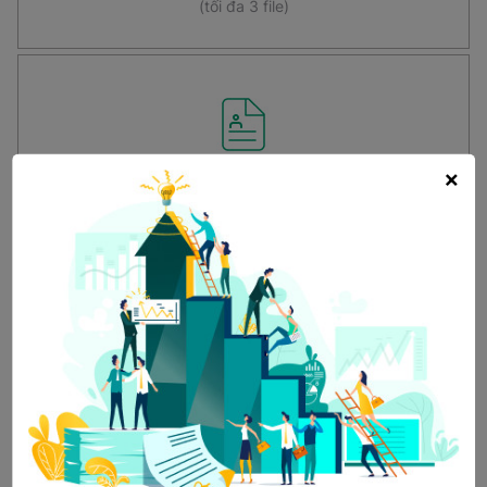
(tối đa 3 file)
Tải CV có mẫu
×
*
Bạn biết tin tuyển dụng qua kênh nào?
Fanpage công ty
Facebook cán bộ tuyển
dụng
TopCV
Vietnamwork
Vieclam24h
Careerbuilder
Linkedin công ty
Khác (Google...)
Nếu chưa có CV, bạn có thể tạo nhanh tại đây