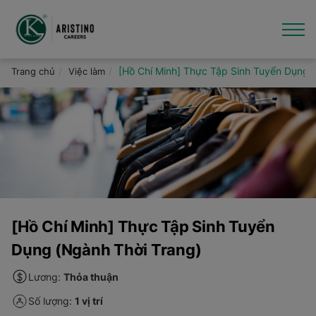
Nhảy
đến
nội
dung
Giới thiệu
[Hồ Chí Minh] Thực Tập Sinh Tuyển Dụng 
Trang chủ
Việc làm
Việc làm
Văn hóa - Tin tức
Thương hiệu
Hỗ trợ
[Hồ Chí Minh] Thực Tập Sinh Tuyển
Dụng (Ngành Thời Trang)
Lương:
Thỏa thuận
Số lượng:
1 vị trí