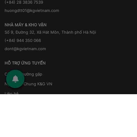
(+84) 28 3836 7539
huongdtt01@kgvietnam.com
NHÀ MÁY & KHO VẬN
Số 9, Đường 32, Xã Hát Môn, Thành phố Hà Nội
(+84) 944 350 066
dont@kgvietnam.com
HỖ TRỢ ỨNG TUYỂN
Câu hỏi thường gặp
Ngôi Nhà Chung K&G VN
Liên hệ
Tất cả việc làm
Kết nối với chúng tôi