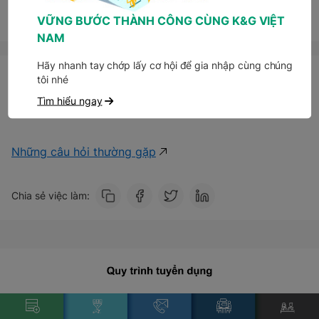
Ứng tuyển ngay
VỮNG BƯỚC THÀNH CÔNG CÙNG K&G VIỆT
NAM
Hãy nhanh tay chớp lấy cơ hội để gia nhập cùng chúng
Thông tin liên hệ
tôi nhé
Email: tuyendung@kgvietnam.com
Tìm hiểu ngay
Hotline: 0946 075 665 | 024 3788 0111 Máy lẻ 1161
Những câu hỏi thường gặp
Chia sẻ việc làm: