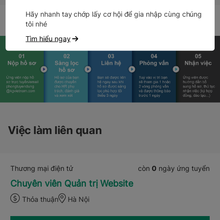
Hãy nhanh tay chớp lấy cơ hội để gia nhập cùng chúng
tôi nhé
Tìm hiểu ngay
Việc làm liên quan
Thương mại điện tử
còn
0
ngày ứng tuyển
Chuyên viên Quản trị Website
Thỏa thuận
Hà Nội