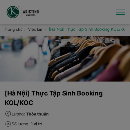
Nhảy
đến
nội
dung
Giới thiệu
[Hà Nội] Thực Tập Sinh Booking KOL/KOC
Trang chủ
Việc làm
Việc làm
Văn hóa - Tin tức
Thương hiệu
Hỗ trợ
[Hà Nội] Thực Tập Sinh Booking
KOL/KOC
Lương:
Thỏa thuận
Số lượng:
1 vị trí