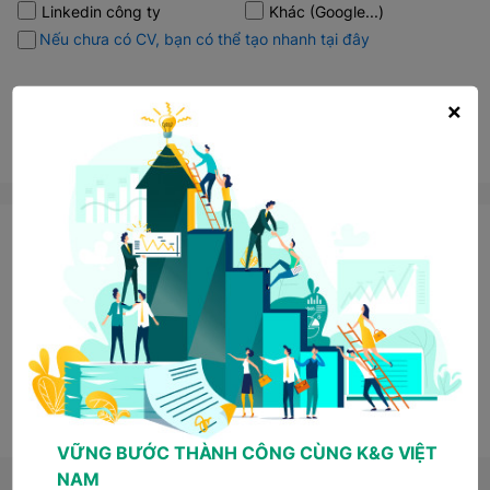
Linkedin công ty
Khác (Google...)
Nếu chưa có CV, bạn có thể tạo nhanh tại đây
×
Ứng tuyển ngay
Thông tin liên hệ
Email: tuyendung@kgvietnam.com
Hotline: 0946 075 665 | 024 3788 0111 Máy lẻ 1161
Những câu hỏi thường gặp
Chia sẻ việc làm:
VỮNG BƯỚC THÀNH CÔNG CÙNG K&G VIỆT
NAM