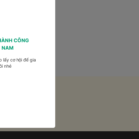
HÀNH CÔNG
T NAM
 lấy cơ hội để gia
ôi nhé