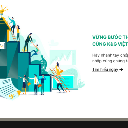
VỮNG BƯỚC T
CÙNG K&G VIỆ
Hãy nhanh tay chớp
nhập cùng chúng t
Tìm hiểu ngay
Phát triển sự nghiệp của bạn tại K&G Việt Nam
Xem ngay lý do