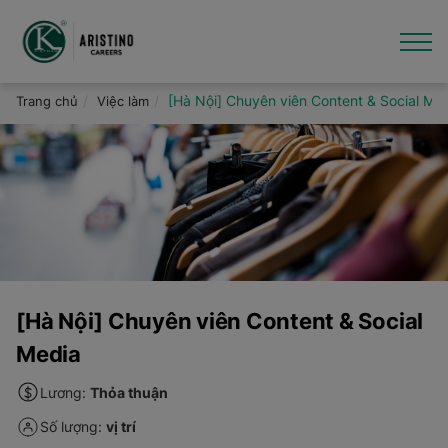
Nhảy
đến
nội
dung
Giới thiệu
[Hà Nội] Chuyên viên Content & Social Me
Trang chủ
Việc làm
Việc làm
Văn hóa - Tin tức
Thương hiệu
Hỗ trợ
[Hà Nội] Chuyên viên Content & Social
Media
Lương:
Thỏa thuận
Số lượng:
vị trí