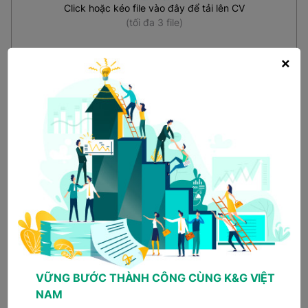
Click hoặc kéo file vào đây để tải lên CV
(tối đa 3 file)
×
Tải CV có mẫu
*
Bạn biết tin tuyển dụng qua kênh nào?
Fanpage công ty
Facebook cán bộ tuyển
dụng
TopCV
Vietnamwork
Vieclam24h
Careerbuilder
Linkedin công ty
Khác (Google...)
Nếu chưa có CV, bạn có thể tạo nhanh tại đây
VỮNG BƯỚC THÀNH CÔNG CÙNG K&G VIỆT
NAM