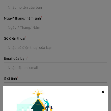
*
Ngày/ tháng/ năm sinh
Date
*
Số điện thoại
*
*
Email của bạn
*
Giới tính
×
*
Địa điểm làm việc mong muốn
Chọn địa điểm