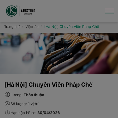
Nhảy
đến
nội
dung
Giới thiệu
[Hà Nội] Chuyên Viên Pháp Chế
Trang chủ
Việc làm
Việc làm
Văn hóa - Tin tức
Thương hiệu
Hỗ trợ
[Hà Nội] Chuyên Viên Pháp Chế
Lương:
Thỏa thuận
Số lượng:
1 vị trí
Hạn nộp hồ sơ:
30/04/2026