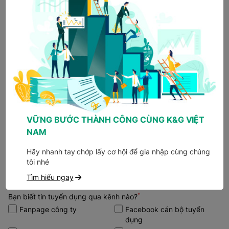
CV của bạn
Click hoặc kéo file vào đây để tải lên CV
(tối đa 3 file)
VỮNG BƯỚC THÀNH CÔNG CÙNG K&G VIỆT
NAM
Hãy nhanh tay chớp lấy cơ hội để gia nhập cùng chúng
Tải CV có mẫu
tôi nhé
Tìm hiểu ngay
*
Bạn biết tin tuyển dụng qua kênh nào?
Fanpage công ty
Facebook cán bộ tuyển
dụng